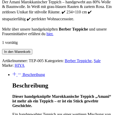
Der Amani Marokkanischer Teppich – handgewebt aus 80% Wolle
& Baumwolle. In Weiß mit grau-blauen Rauten & zartem Rosa. Ein
zeitloses Unikat für stilvolle Räume. ✔️ 234×110 cm ✔️
strapazierfähig ✔️ perfekter Wohnaccessoire.
Mehr über unsere handgeknüpften
Berber Teppiche
und unsere
Fraueninitiative erfährst du
hier.
1 vorrätig
Amani
In den Warenkorb
Marokkanischer
Teppich
Artikelnummer:
TEP-005
Kategorien:
Berber Teppiche
,
Sale
|
Marke:
HIYA
Nachhaltig
|
Beschreibung
234x110
cm
Beschreibung
|
Weiß
Dieser handgeknüpfte Marokkanische Teppich „Amani“
Grau
ist mehr als ein Teppich – er ist ein Stück gewebte
Menge
Geschichte.
Ein handgewebter Teppich aus einer wertigen Mischung von