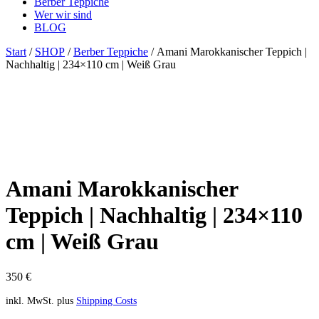
Berber Teppiche
Wer wir sind
BLOG
Close
Close
Start
/
SHOP
/
Berber Teppiche
/ Amani Marokkanischer Teppich |
Menu
Cart
Nachhaltig | 234×110 cm | Weiß Grau
Amani Marokkanischer
Teppich | Nachhaltig | 234×110
cm | Weiß Grau
350
€
inkl. MwSt.
plus
Shipping Costs