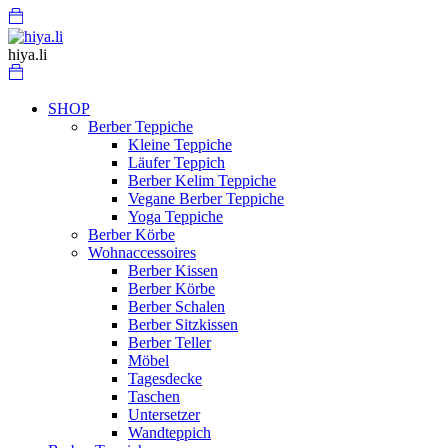
Skip
Menu
Cart
to
content
hiya.li
Cart
SHOP
Berber Teppiche
Kleine Teppiche
Läufer Teppich
Berber Kelim Teppiche
Vegane Berber Teppiche
Yoga Teppiche
Berber Körbe
Wohnaccessoires
Berber Kissen
Berber Körbe
Berber Schalen
Berber Sitzkissen
Berber Teller
Möbel
Tagesdecke
Taschen
Untersetzer
Wandteppich