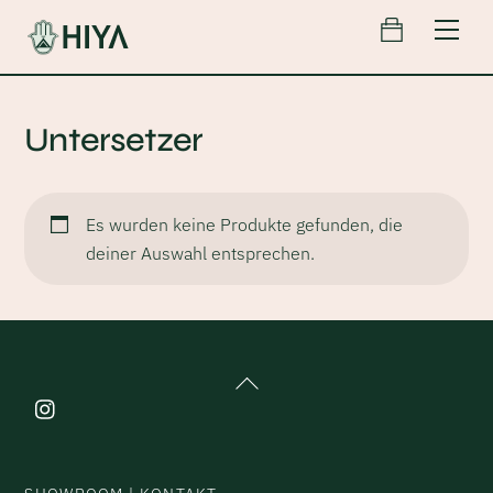
Cart
Skip
Men
to
content
Untersetzer
Es wurden keine Produkte gefunden, die
deiner Auswahl entsprechen.
Back
To
Top