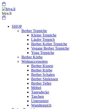
Skip
Menu
Cart
to
content
hiya.li
Cart
SHOP
Berber Teppiche
Kleine Teppiche
Läufer Teppich
Berber Kelim Teppiche
Vegane Berber Teppiche
Yoga Teppiche
Berber Körbe
Wohnaccessoires
Berber Kissen
Berber Körbe
Berber Schalen
Berber Sitzkissen
Berber Teller
Möbel
Tagesdecke
Taschen
Untersetzer
Wandteppich