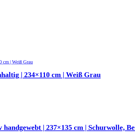
haltig | 234×110 cm | Weiß Grau
v handgewebt | 237×135 cm | Schurwolle, B