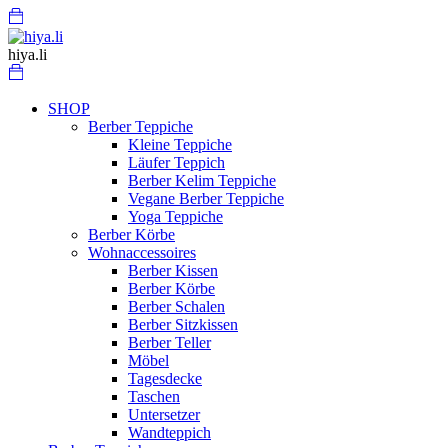
Skip
Menu
Cart
to
content
hiya.li
Cart
SHOP
Berber Teppiche
Kleine Teppiche
Läufer Teppich
Berber Kelim Teppiche
Vegane Berber Teppiche
Yoga Teppiche
Berber Körbe
Wohnaccessoires
Berber Kissen
Berber Körbe
Berber Schalen
Berber Sitzkissen
Berber Teller
Möbel
Tagesdecke
Taschen
Untersetzer
Wandteppich