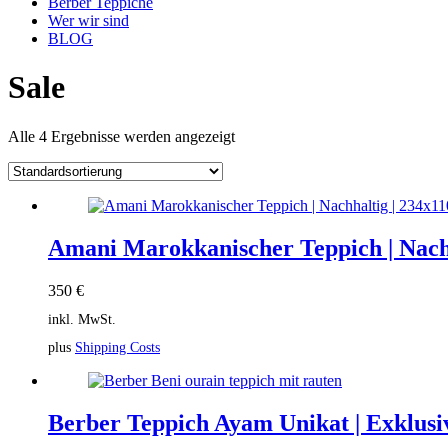
Berber Teppiche
Wer wir sind
BLOG
Close
Close
Sale
Menu
Cart
Alle 4 Ergebnisse werden angezeigt
Amani Marokkanischer Teppich | Nach
350
€
inkl. MwSt.
plus
Shipping Costs
Berber Teppich Ayam Unikat | Exklusi