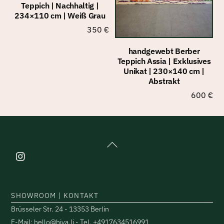
Teppich | Nachhaltig |
234×110 cm | Weiß Grau
350
€
handgewebt Berber
Teppich Assia | Exklusives
Unikat | 230×140 cm |
Abstrakt
600
€
Back
To
Top
SHOWROOM | KONTAKT
Brüsseler Str. 24 - 13353 Berlin
E-Mail: hello@hiya.li - Tel. +4917634516991