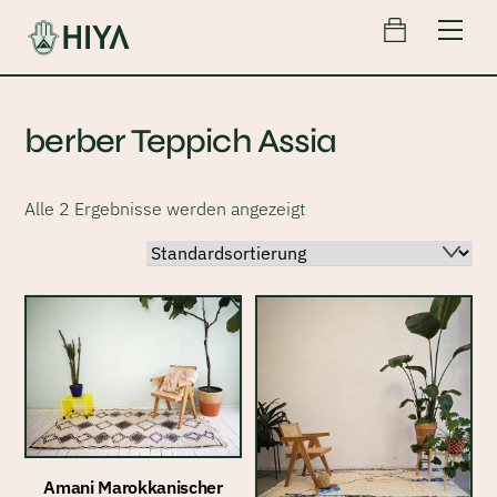
Cart
Skip
Men
to
content
berber Teppich Assia
Alle 2 Ergebnisse werden angezeigt
Amani Marokkanischer