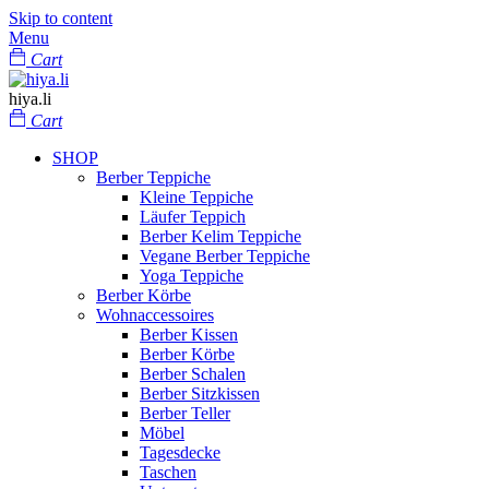
Skip to content
Menu
Cart
hiya.li
Cart
SHOP
Berber Teppiche
Kleine Teppiche
Läufer Teppich
Berber Kelim Teppiche
Vegane Berber Teppiche
Yoga Teppiche
Berber Körbe
Wohnaccessoires
Berber Kissen
Berber Körbe
Berber Schalen
Berber Sitzkissen
Berber Teller
Möbel
Tagesdecke
Taschen