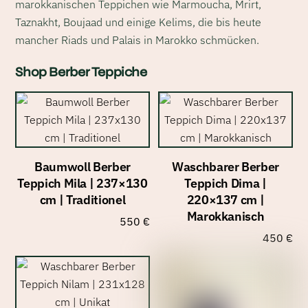
marokkanischen Teppichen wie Marmoucha, Mrirt,
Taznakht, Boujaad und einige Kelims, die bis heute
mancher Riads und Palais in Marokko schmücken.
Shop Berber Teppiche
Baumwoll Berber
Waschbarer Berber
Teppich Mila | 237×130
Teppich Dima |
cm | Traditionel
220×137 cm |
Marokkanisch
550
€
450
€