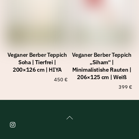
Veganer Berber Teppich
Veganer Berber Teppich
Soha | Tierfrei |
„Siham“ |
200×126 cm | HIYA
Minimalistishe Rauten |
206×125 cm | Weiß
450
€
399
€
Back
To
Top