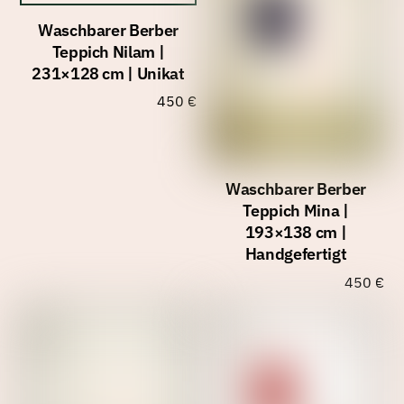
Waschbarer Berber
Teppich Nilam |
231×128 cm | Unikat
450
€
Waschbarer Berber
Teppich Mina |
193×138 cm |
Handgefertigt
450
€