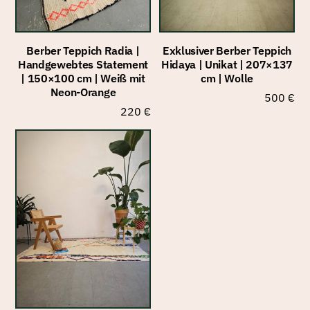
Berber Teppich Radia |
Exklusiver Berber Teppich
Handgewebtes Statement
Hidaya | Unikat | 207×137
| 150×100 cm | Weiß mit
cm | Wolle
Neon-Orange
500
€
220
€