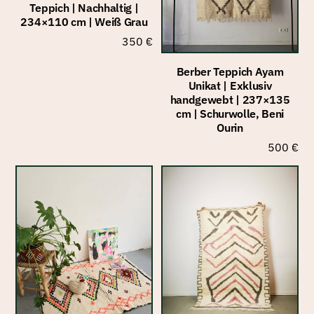
Teppich | Nachhaltig |
234×110 cm | Weiß Grau
350
€
Berber Teppich Ayam
Unikat | Exklusiv
handgewebt | 237×135
cm | Schurwolle, Beni
Ourin
500
€