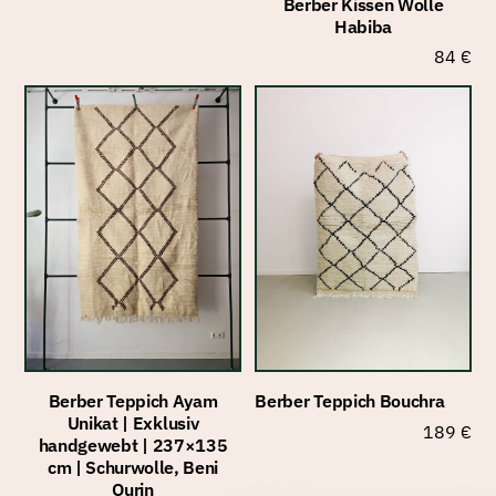
Berber Kissen Wolle
Habiba
84
€
Berber Teppich Ayam
Berber Teppich Bouchra
Unikat | Exklusiv
189
€
handgewebt | 237×135
cm | Schurwolle, Beni
Ourin