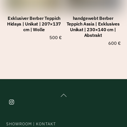
Exklusiver Berber Teppich
handgewebt Berber
Hidaya | Unikat | 207×137
Teppich Assia | Exklusives
cm | Wolle
Unikat | 230×140 cm |
Abstrakt
500
€
600
€
Back
To
Top
SHOWROOM | KONTAKT