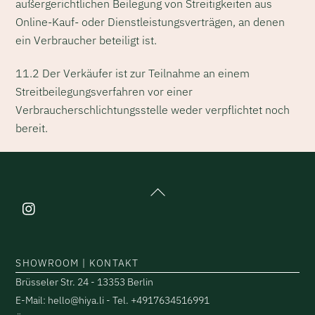
außergerichtlichen Beilegung von Streitigkeiten aus
Online-Kauf- oder Dienstleistungsverträgen, an denen
ein Verbraucher beteiligt ist.
11.2 Der Verkäufer ist zur Teilnahme an einem
Streitbeilegungsverfahren vor einer
Verbraucherschlichtungsstelle weder verpflichtet noch
bereit.
Back
To
Top
SHOWROOM | KONTAKT
Brüsseler Str. 24 - 13353 Berlin
E-Mail: hello@hiya.li - Tel. +4917634516991