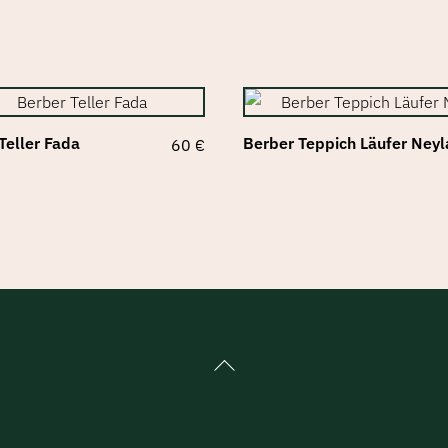
Teller Fada
Berber Teppich Läufer Neyl
60
€
Back
To
Top