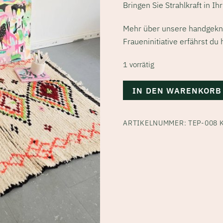
Bringen Sie Strahlkraft in I
Mehr über unsere handgek
Fraueninitiative erfährst du
1 vorrätig
Berber
IN DEN WARENKORB
Teppich
Radia
ARTIKELNUMMER:
TEP-008
|
Handgewebtes
Statement
|
150x100
cm
|
Weiß