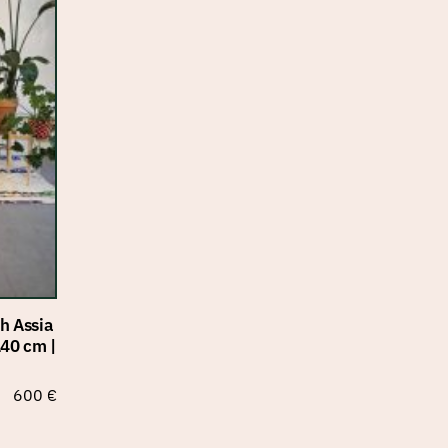
h Assia
140 cm |
600
€