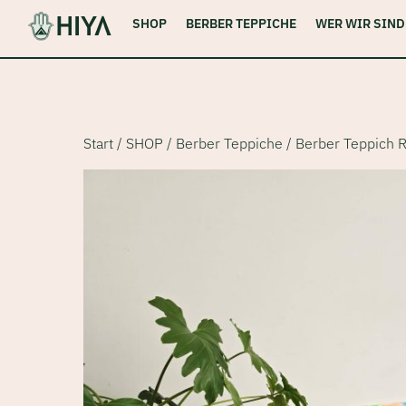
Skip
SHOP
BERBER TEPPICHE
WER WIR SIND
to
content
Start
/
SHOP
/
Berber Teppiche
/ Berber Teppich 