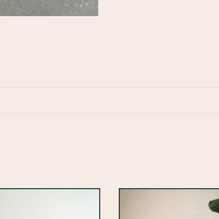
mit
Neon-
Orange
Menge