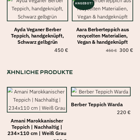
ANGEBOT!
Ayda Veganer Berber
Aara Berberteppich aus
Teppich, handgeknüpft,
recycelten Materialien,
Schwarz gelbgrün
Vegan & handgeknüpft
Ursprüng
Akt
450
€
300
€
450
€
Preis
Pre
war:
ist:
ÄHNLICHE PRODUKTE
450 €
30
Berber Teppich Warda
220
€
Amani Marokkanischer
Teppich | Nachhaltig |
234×110 cm | Weiß Grau