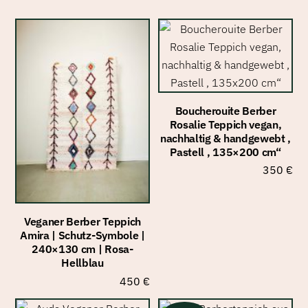
Boucherouite Berber
Rosalie Teppich vegan,
nachhaltig & handgewebt ,
Pastell , 135×200 cm“
350
€
Veganer Berber Teppich
Amira | Schutz-Symbole |
240×130 cm | Rosa-
Hellblau
450
€