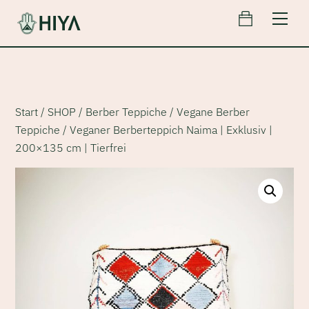
Cart
Skip
Men
to
content
Start
/
SHOP
/
Berber Teppiche
/
Vegane Berber
Teppiche
/ Veganer Berberteppich Naima | Exklusiv |
200×135 cm | Tierfrei