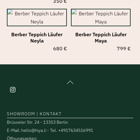
350
€
Berber Teppich Läufer
Berber Teppich Läufer
Neyla
Maya
680
€
799
€
Back
To
Top
SHOWROOM | KONTAKT
Brüsseler Str. 24 - 13353 Berlin
E-Mail: hello@hiya.li - Tel. +4917634516991
Öffnungszeiten: