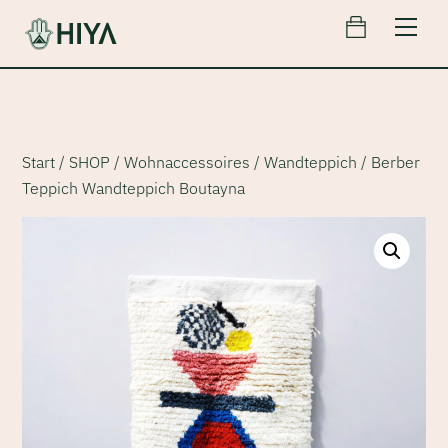
Cart
Skip
Men
to
content
Start
/
SHOP
/
Wohnaccessoires
/
Wandteppich
/ Berber
Teppich Wandteppich Boutayna