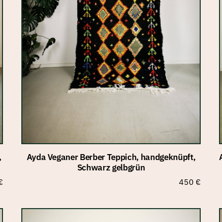
,
Ayda Veganer Berber Teppich, handgeknüpft,
Schwarz gelbgrün
ünglicher
Aktueller
€
450
€
Preis
ist:
€
300 €.