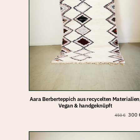
Aara Berberteppich aus recycelten Materialien
Vegan & handgeknüpft
Urspr
300
450
€
Preis
war:
450 