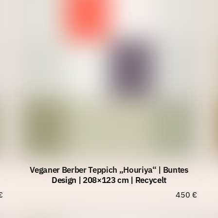
Veganer Berber Teppich „Houriya“ | Buntes
Design | 208×123 cm | Recycelt
€
450
€