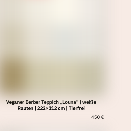
Veganer Berber Teppich „Louna“ | weiße
Rauten | 222×112 cm | Tierfrei
450
€