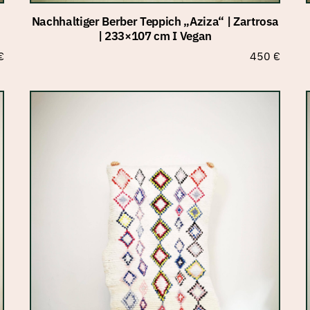
Nachhaltiger Berber Teppich „Aziza“ | Zartrosa
| 233×107 cm I Vegan
€
450
€