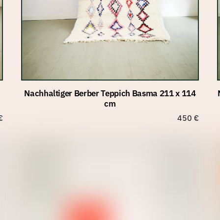
Nachhaltiger Berber Teppich Basma 211 x 114
cm
€
450
€