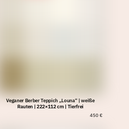
Veganer Berber Teppich „Louna“ | weiße
Rauten | 222×112 cm | Tierfrei
450
€