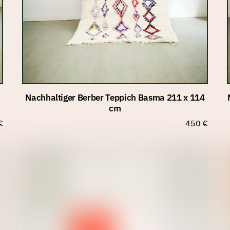
Nachhaltiger Berber Teppich Basma 211 x 114
cm
€
450
€