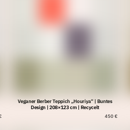
Veganer Berber Teppich „Houriya“ | Buntes
Design | 208×123 cm | Recycelt
€
450
€