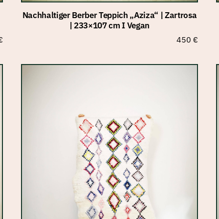
Nachhaltiger Berber Teppich „Aziza“ | Zartrosa
| 233×107 cm I Vegan
€
450
€