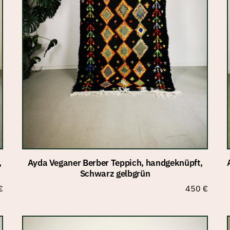
,
Ayda Veganer Berber Teppich, handgeknüpft,
Schwarz gelbgrün
ünglicher
Aktueller
€
450
€
Preis
ist:
€
300 €.