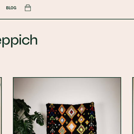
Cart
BLOG
eppich