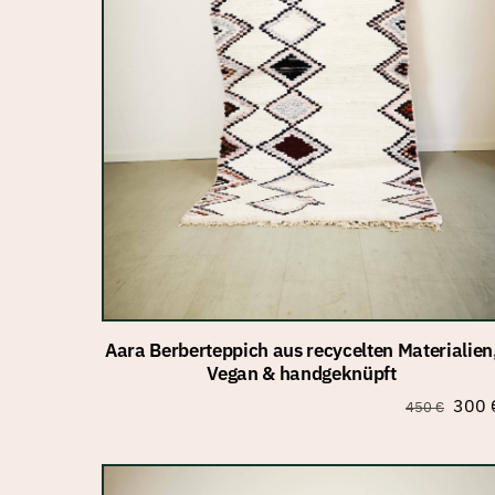
Aara Berberteppich aus recycelten Materialien
Vegan & handgeknüpft
Urspr
300
450
€
Preis
war:
450 