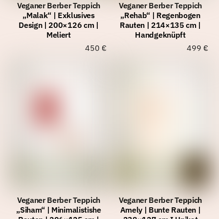
Veganer Berber Teppich
Veganer Berber Teppich
„Malak“ | Exklusives
„Rehab“ | Regenbogen
Design | 200×126 cm |
Rauten | 214×135 cm |
Meliert
Handgeknüpft
450
€
499
€
Veganer Berber Teppich
Veganer Berber Teppich
„Siham“ | Minimalistishe
Amely | Bunte Rauten |