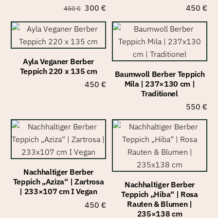
Ursprünglicher
Aktueller
300
€
450
€
450
€
Preis
Preis
war:
ist:
450 €
300 €.
Ayla Veganer Berber
Teppich 220 x 135 cm
Baumwoll Berber Teppich
Mila | 237×130 cm |
450
€
Traditionel
550
€
Nachhaltiger Berber
Teppich „Aziza“ | Zartrosa
Nachhaltiger Berber
| 233×107 cm I Vegan
Teppich „Hiba“ | Rosa
Rauten & Blumen |
450
€
235×138 cm