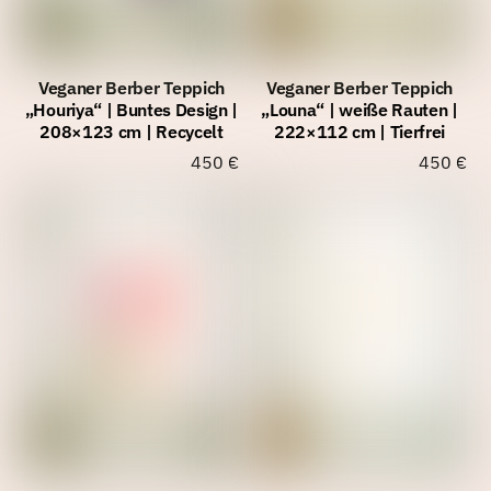
Veganer Berber Teppich
Veganer Berber Teppich
„Houriya“ | Buntes Design |
„Louna“ | weiße Rauten |
208×123 cm | Recycelt
222×112 cm | Tierfrei
450
€
450
€