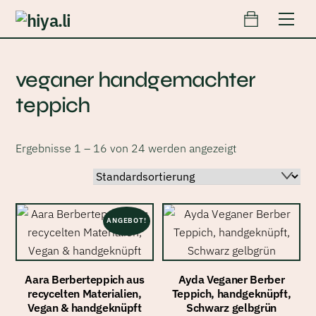
Cart
Skip
Men
to
content
veganer handgemachter
teppich
Ergebnisse 1 – 16 von 24 werden angezeigt
ANGEBOT!
Aara Berberteppich aus
Ayda Veganer Berber
recycelten Materialien,
Teppich, handgeknüpft,
Vegan & handgeknüpft
Schwarz gelbgrün