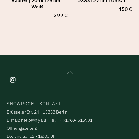
Rauten | 206×125 cm |
238×127 cm I Unikat
Weiß
450
€
399
€
Back
To
Top
SHOWROOM | KONTAKT
Brüsseler Str. 24 - 13353 Berlin
E-Mail: hello@hiya.li - Tel. +4917634516991
Öffnungszeiten:
Do. und Sa. 12 - 18:00 Uhr