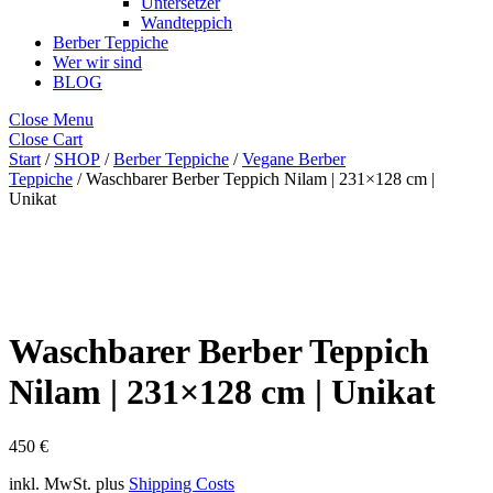
Untersetzer
Wandteppich
Berber Teppiche
Wer wir sind
BLOG
Close Menu
Close Cart
Start
/
SHOP
/
Berber Teppiche
/
Vegane Berber
Teppiche
/ Waschbarer Berber Teppich Nilam | 231×128 cm |
Unikat
Waschbarer Berber Teppich
Nilam | 231×128 cm | Unikat
450
€
inkl. MwSt.
plus
Shipping Costs