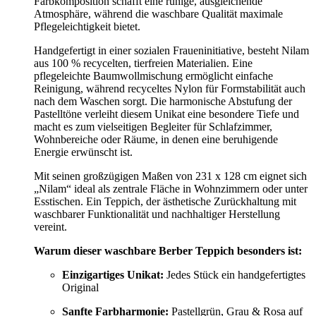
Farbkomposition schafft eine ruhige, ausgleichende
Atmosphäre, während die waschbare Qualität maximale
Pflegeleichtigkeit bietet.
Handgefertigt in einer sozialen Fraueninitiative, besteht Nilam
aus 100 % recycelten, tierfreien Materialien. Eine
pflegeleichte Baumwollmischung ermöglicht einfache
Reinigung, während recyceltes Nylon für Formstabilität auch
nach dem Waschen sorgt. Die harmonische Abstufung der
Pastelltöne verleiht diesem Unikat eine besondere Tiefe und
macht es zum vielseitigen Begleiter für Schlafzimmer,
Wohnbereiche oder Räume, in denen eine beruhigende
Energie erwünscht ist.
Mit seinen großzügigen Maßen von 231 x 128 cm eignet sich
„Nilam“ ideal als zentrale Fläche in Wohnzimmern oder unter
Esstischen. Ein Teppich, der ästhetische Zurückhaltung mit
waschbarer Funktionalität und nachhaltiger Herstellung
vereint.
Warum dieser waschbare Berber Teppich besonders ist:
Einzigartiges Unikat:
Jedes Stück ein handgefertigtes
Original
Sanfte Farbharmonie:
Pastellgrün, Grau & Rosa auf