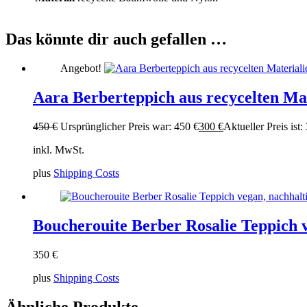
Das könnte dir auch gefallen …
Angebot!
Aara Berberteppich aus recycelten Ma
450
€
Ursprünglicher Preis war: 450 €
300
€
Aktueller Preis ist:
inkl. MwSt.
plus
Shipping Costs
Boucherouite Berber Rosalie Teppich v
350
€
plus
Shipping Costs
Ähnliche Produkte