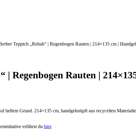
Berber Teppich „Rehab“ | Regenbogen Rauten | 214×135 cm | Handge
“ | Regenbogen Rauten | 214×13
ellem Grund. 214×135 cm, handgeknüpft aus recycelten Materialien in 
ninitiative erfährst du
hier
.