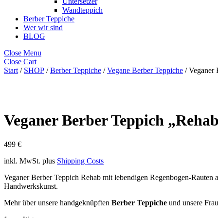
Untersetzer
Wandteppich
Berber Teppiche
Wer wir sind
BLOG
Close Menu
Close Cart
Start
/
SHOP
/
Berber Teppiche
/
Vegane Berber Teppiche
/ Veganer 
Veganer Berber Teppich „Rehab
499
€
inkl. MwSt.
plus
Shipping Costs
Veganer Berber Teppich Rehab mit lebendigen Regenbogen-Rauten auf h
Handwerkskunst.
Mehr über unsere handgeknüpften
Berber Teppiche
und unsere Fraue