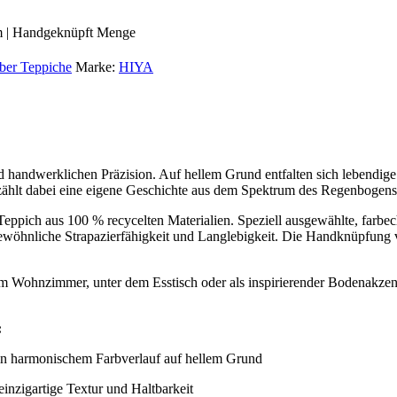
m | Handgeknüpft Menge
ber Teppiche
Marke:
HIYA
d handwerklichen Präzision. Auf hellem Grund entfalten sich lebendig
zählt dabei eine eigene Geschichte aus dem Spektrum des Regenbogens 
er Teppich aus 100 % recycelten Materialien. Speziell ausgewählte, fa
gewöhnliche Strapazierfähigkeit und Langlebigkeit. Die Handknüpfung ve
im Wohnzimmer, unter dem Esstisch oder als inspirierender Bodenakzen
:
 harmonischem Farbverlauf auf hellem Grund
einzigartige Textur und Haltbarkeit