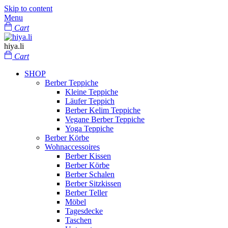
Skip to content
Menu
Cart
hiya.li
Cart
SHOP
Berber Teppiche
Kleine Teppiche
Läufer Teppich
Berber Kelim Teppiche
Vegane Berber Teppiche
Yoga Teppiche
Berber Körbe
Wohnaccessoires
Berber Kissen
Berber Körbe
Berber Schalen
Berber Sitzkissen
Berber Teller
Möbel
Tagesdecke
Taschen