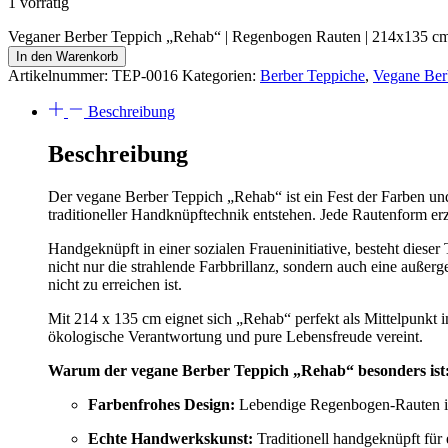
1 vorrätig
Veganer Berber Teppich „Rehab“ | Regenbogen Rauten | 214x135 c
In den Warenkorb
Artikelnummer:
TEP-0016
Kategorien:
Berber Teppiche
,
Vegane Ber
Beschreibung
Beschreibung
Der vegane Berber Teppich „Rehab“ ist ein Fest der Farben un
traditioneller Handknüpftechnik entstehen. Jede Rautenform er
Handgeknüpft in einer sozialen Fraueninitiative, besteht dies
nicht nur die strahlende Farbbrillanz, sondern auch eine außer
nicht zu erreichen ist.
Mit 214 x 135 cm eignet sich „Rehab“ perfekt als Mittelpunkt 
ökologische Verantwortung und pure Lebensfreude vereint.
Warum der vegane Berber Teppich „Rehab“ besonders ist
Farbenfrohes Design:
Lebendige Regenbogen-Rauten in
Echte Handwerkskunst:
Traditionell handgeknüpft für 