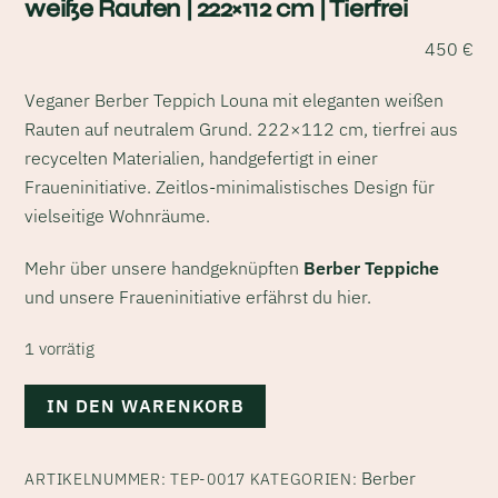
weiße Rauten | 222×112 cm | Tierfrei
450
€
Veganer Berber Teppich Louna mit eleganten weißen
Rauten auf neutralem Grund. 222×112 cm, tierfrei aus
recycelten Materialien, handgefertigt in einer
Fraueninitiative. Zeitlos-minimalistisches Design für
vielseitige Wohnräume.
Mehr über unsere handgeknüpften
Berber Teppiche
und unsere Fraueninitiative erfährst du
hier
.
1 vorrätig
Veganer
IN DEN WARENKORB
Berber
Teppich
Berber
ARTIKELNUMMER:
TEP-0017
KATEGORIEN:
„Louna“