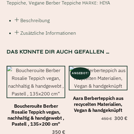
Teppiche
Vegane Berber Teppiche
HIYA
,
MARKE:
|
weiße
Rauten
Beschreibung
|
Zusätzliche Informationen
222x112
cm
|
DAS KÖNNTE DIR AUCH GEFALLEN …
Tierfrei
Menge
ANGEBOT!
Aara Berberteppich aus
recycelten Materialien,
Boucherouite Berber
Vegan & handgeknüpft
Rosalie Teppich vegan,
Ursprüng
Akt
nachhaltig & handgewebt ,
300
€
450
€
Pastell , 135×200 cm“
Preis
Pre
350
€
war:
ist: