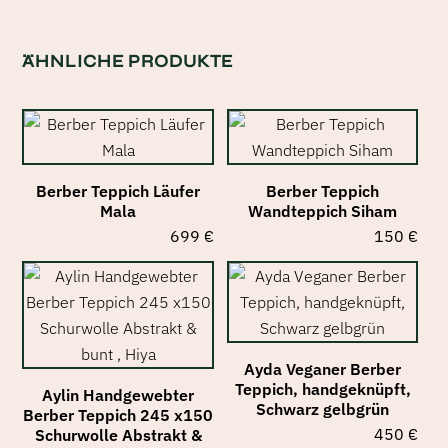
450 €
30
ÄHNLICHE PRODUKTE
Berber Teppich Läufer
Berber Teppich
Mala
Wandteppich Siham
699
€
150
€
Ayda Veganer Berber
Teppich, handgeknüpft,
Aylin Handgewebter
Schwarz gelbgrün
Berber Teppich 245 x150
450
€
Schurwolle Abstrakt &