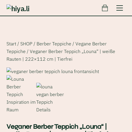
Cart
Skip
Men
to
content
Start
/
SHOP
/
Berber Teppiche
/
Vegane Berber
Teppiche
/ Veganer Berber Teppich „Louna“ | weiße
Rauten | 222×112 cm | Tierfrei
Veganer Berber Teppich „Louna“ |