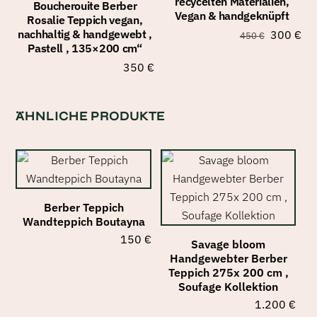
recycelten Materialien,
Boucherouite Berber
Vegan & handgeknüpft
Rosalie Teppich vegan,
Ursprüng
Akt
nachhaltig & handgewebt ,
300
€
450
€
Pastell , 135×200 cm“
Preis
Pre
350
€
war:
ist:
450 €
30
ÄHNLICHE PRODUKTE
Berber Teppich
Wandteppich Boutayna
150
€
Savage bloom
Handgewebter Berber
Teppich 275x 200 cm ,
Soufage Kollektion
1.200
€