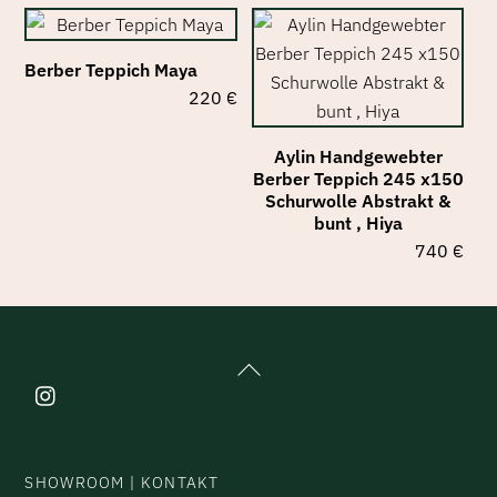
Berber Teppich Maya
220
€
Aylin Handgewebter
Berber Teppich 245 x150
Schurwolle Abstrakt &
bunt , Hiya
740
€
Back
To
Top
SHOWROOM | KONTAKT