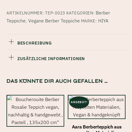
Teppich
Berber
ARTIKELNUMMER:
TEP-0023
KATEGORIEN:
Soha
Teppiche
Vegane Berber Teppiche
HIYA
,
MARKE:
|
Tierfrei
|
BESCHREIBUNG
200x126
cm
ZUSÄTZLICHE INFORMATIONEN
|
HIYA
Menge
DAS KÖNNTE DIR AUCH GEFALLEN …
ANGEBOT!
Aara Berberteppich aus