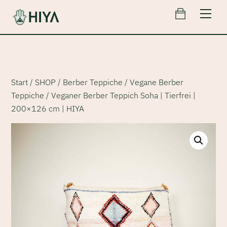
Cart
Skip
Men
to
content
Start
/
SHOP
/
Berber Teppiche
/
Vegane Berber
Teppiche
/ Veganer Berber Teppich Soha | Tierfrei |
200×126 cm | HIYA