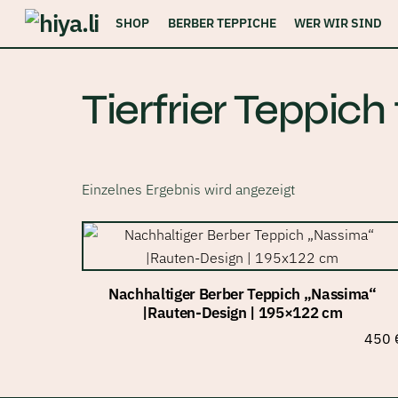
Skip
SHOP
BERBER TEPPICHE
WER WIR SIND
to
content
Tierfrier Teppi
Einzelnes Ergebnis wird angezeigt
Nachhaltiger Berber Teppich „Nassima“
|Rauten-Design | 195×122 cm
450